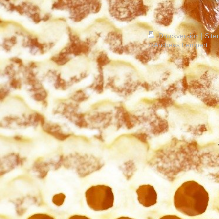
Druckversion
|
Sit
© Andreas Lempert